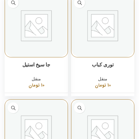
توری کباب
جا سیخ استیل
منقل
منقل
10
تومان
10
تومان